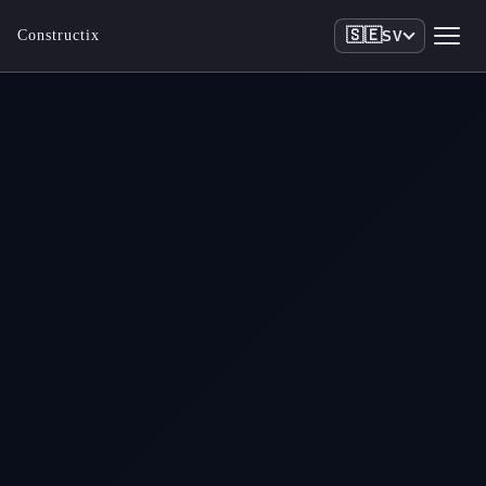
🇸🇪
Constructix
SV